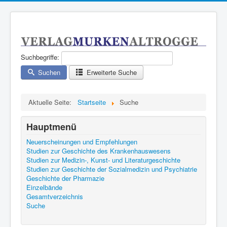
Suchbegriffe:
Suchen
Erweiterte Suche
Aktuelle Seite:
Startseite
Suche
Einige Beispiele zur Benutzung der Suche mit logischen
Operatoren:
Hauptmenü
Die Eingabe von
„dies und das“
in das Suchfeld zeigt alle
Ergebnisse, die beide Wörter, „dies“ und „das“ enthalten.
Neuerscheinungen und Empfehlungen
Studien zur Geschichte des Krankenhauswesens
Die Eingabe von
„dies nicht das“
zeigt alle Ergebnisse, die
Studien zur Medizin-, Kunst- und Literaturgeschichte
„dies“, aber nicht „das“ enthalten.
Studien zur Geschichte der Sozialmedizin und Psychiatrie
Die Eingabe von
„dies oder das“
zeigt alle Ergebnisse, die
Geschichte der Pharmazie
entweder „dies“ oder „das“ enthalten.
Einzelbände
Gesamtverzeichnis
Die Eingabe von
"dies und das"
(mit Anführungszeichen)
Suche
zeigt alle Ergebnisse, die genau die Wortfolge "dies und das"
enthalten.