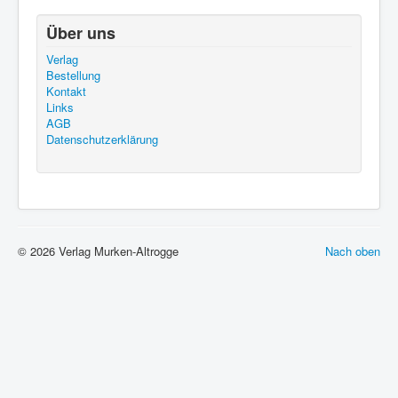
Über uns
Suche nach Autor
Verlag
Bestellung
Kontakt
Suche nach Kategorie
Links
AGB
Datenschutzerklärung
Suche nach Land
Suche nach Sprache
© 2026 Verlag Murken-Altrogge
Nach oben
Suche nach Typ